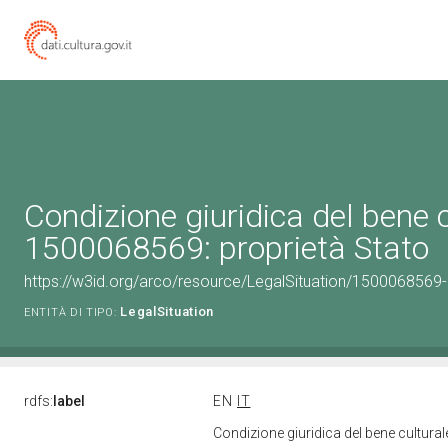
Condizione giuridica del bene 
1500068569: proprietà Stato
https://w3id.org/arco/resource/LegalSituation/1500068569-le
LegalSituation
ENTITÀ DI TIPO:
rdfs:
label
EN
IT
Condizione giuridica del bene cultura