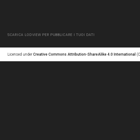
SCARICA LODVIEW PER PUBBLICARE I TUOI DATI
Licensed under
Creative Commons Attribution-ShareAlike 4.0 International
(C