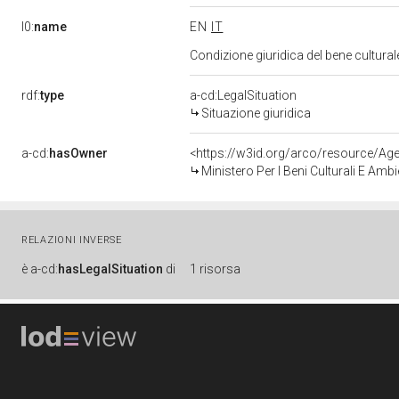
l0:
name
EN
IT
Condizione giuridica del bene cultura
rdf:
type
a-cd:LegalSituation
Situazione giuridica
a-cd:
hasOwner
<https://w3id.org/arco/resource/
Ministero Per I Beni Culturali E Amb
RELAZIONI INVERSE
è
a-cd:
hasLegalSituation
di
1 risorsa