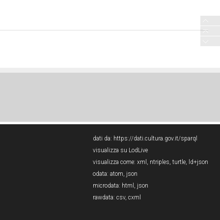
dati da:
https://dati.cultura.gov.it/sparql
visualizza su LodLive
visualizza come:
xml
,
ntriples
,
turtle
,
ld+json
odata:
atom
,
json
microdata:
html
,
json
rawdata:
csv
,
cxml