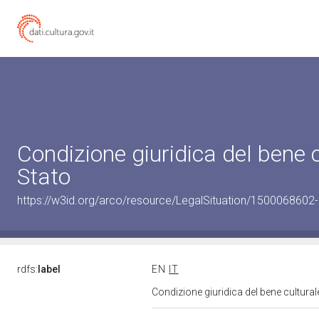
Condizione giuridica del bene
Stato
https://w3id.org/arco/resource/LegalSituation/1500068602-le
rdfs:
label
EN
IT
Condizione giuridica del bene cultura