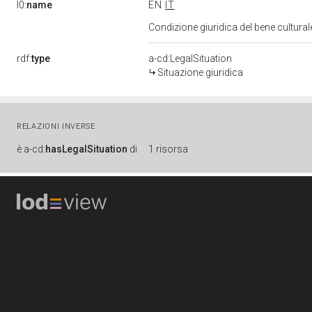
l0:
name
EN
IT
Condizione giuridica del bene cultura
rdf:
type
a-cd:LegalSituation
Situazione giuridica
RELAZIONI INVERSE
è
a-cd:
hasLegalSituation
di
1 risorsa