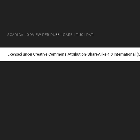
SCARICA LODVIEW PER PUBBLICARE I TUOI DATI
Licensed under
Creative Commons Attribution-ShareAlike 4.0 International
(C