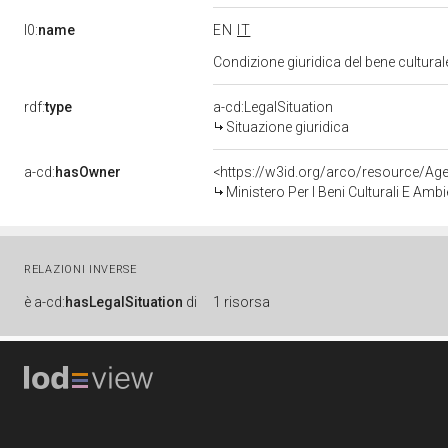
l0:
name
EN
IT
Condizione giuridica del bene cultura
rdf:
type
a-cd:LegalSituation
Situazione giuridica
a-cd:
hasOwner
<https://w3id.org/arco/resource/
Ministero Per I Beni Culturali E Amb
RELAZIONI INVERSE
è
a-cd:
hasLegalSituation
di
1 risorsa