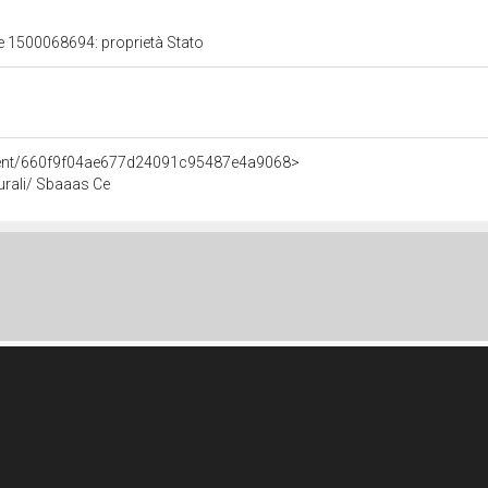
le 1500068694: proprietà Stato
Agent/660f9f04ae677d24091c95487e4a9068>
lturali/ Sbaaas Ce