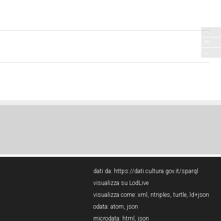
dati da:
https://dati.cultura.gov.it/sparql
visualizza su LodLive
visualizza come:
xml
,
ntriples
,
turtle
,
ld+json
odata:
atom
,
json
microdata:
html
,
json