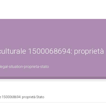
 culturale 1500068694: proprietà
gal-situation-proprieta-stato
le 1500068694: proprietà Stato