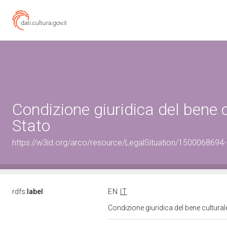
Condizione giuridica del bene
Stato
https://w3id.org/arco/resource/LegalSituation/1500068694-le
rdfs:
label
EN
IT
Condizione giuridica del bene cultura