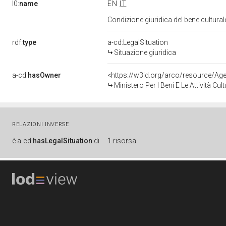
l0:
name
EN
IT
Condizione giuridica del bene cultura
rdf:
type
a-cd:LegalSituation
Situazione giuridica
a-cd:
hasOwner
<https://w3id.org/arco/resource/
Ministero Per I Beni E Le Attività Cu
RELAZIONI INVERSE
è
a-cd:
hasLegalSituation
di
1 risorsa