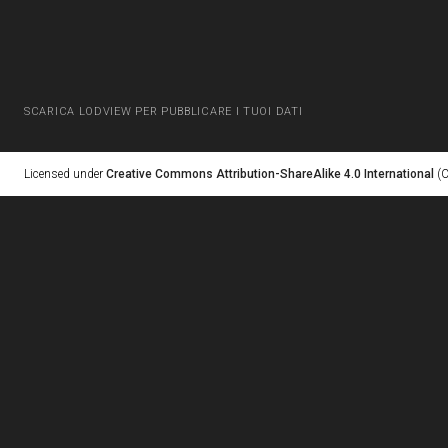
SCARICA LODVIEW PER PUBBLICARE I TUOI DATI
Licensed under
Creative Commons Attribution-ShareAlike 4.0 International
(C