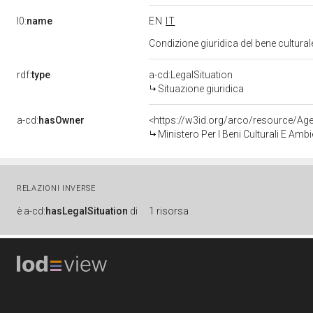
l0:
name
EN
IT
Condizione giuridica del bene cultura
rdf:
type
a-cd:LegalSituation
Situazione giuridica
a-cd:
hasOwner
<https://w3id.org/arco/resource/
Ministero Per I Beni Culturali E Amb
RELAZIONI INVERSE
è
a-cd:
hasLegalSituation
di
1 risorsa