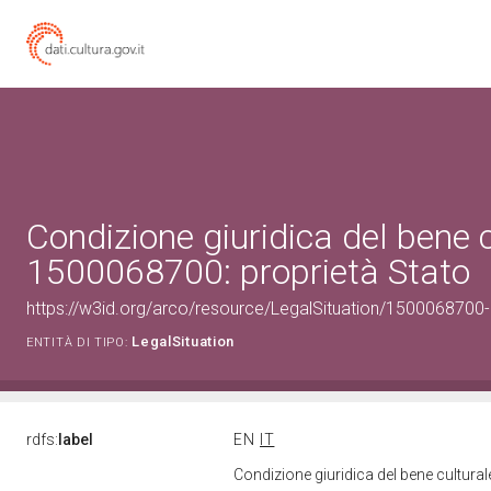
Condizione giuridica del bene 
1500068700: proprietà Stato
https://w3id.org/arco/resource/LegalSituation/1500068700-le
LegalSituation
ENTITÀ DI TIPO:
rdfs:
label
EN
IT
Condizione giuridica del bene cultura