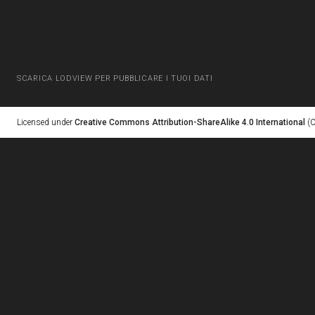
SCARICA LODVIEW PER PUBBLICARE I TUOI DATI
Licensed under
Creative Commons Attribution-ShareAlike 4.0 International
(C