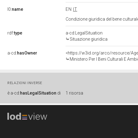
l0:
name
EN
IT
Condizione giuridica del bene cultura
rdf:
type
a-cd:LegalSituation
Situazione giuridica
a-cd:
hasOwner
<https://w3id.org/arco/resource/
Ministero Per I Beni Culturali E Amb
RELAZIONI INVERSE
è
a-cd:
hasLegalSituation
di
1 risorsa