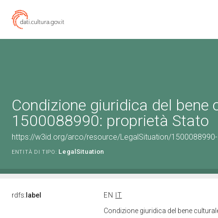
Condizione giuridica del bene 
1500088990: proprietà Stato
https://w3id.org/arco/resource/LegalSituation/1500088990-le
LegalSituation
ENTITÀ DI TIPO:
rdfs:
label
EN
IT
Condizione giuridica del bene cultura