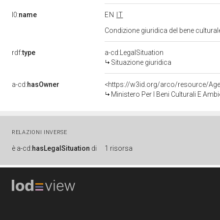
l0:
name
EN
IT
Condizione giuridica del bene cultura
rdf:
type
a-cd:LegalSituation
Situazione giuridica
a-cd:
hasOwner
<https://w3id.org/arco/resource/
Ministero Per I Beni Culturali E Amb
RELAZIONI INVERSE
è
a-cd:
hasLegalSituation
di
1 risorsa