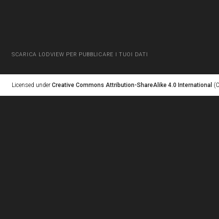
SCARICA LODVIEW PER PUBBLICARE I TUOI DATI
Licensed under
Creative Commons Attribution-ShareAlike 4.0 International
(C