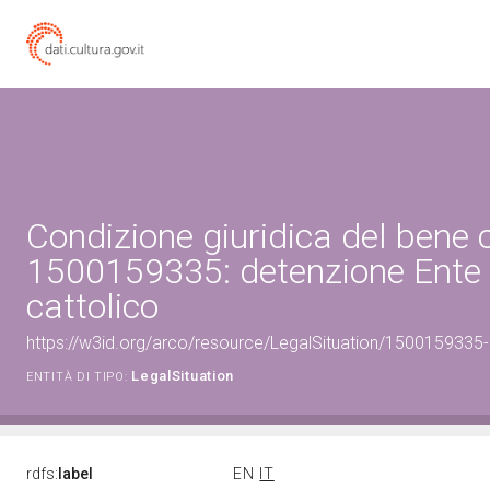
Condizione giuridica del bene 
1500159335: detenzione Ente 
cattolico
https://w3id.org/arco/resource/LegalSituation/1500159335-le
LegalSituation
ENTITÀ DI TIPO:
rdfs:
label
EN
IT