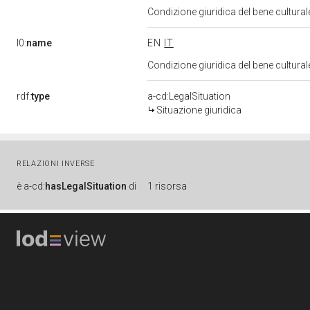
Condizione giuridica del bene cultura
l0:
name
EN
IT
Condizione giuridica del bene cultura
rdf:
type
a-cd:LegalSituation
Situazione giuridica
RELAZIONI INVERSE
è
a-cd:
hasLegalSituation
di
1 risorsa