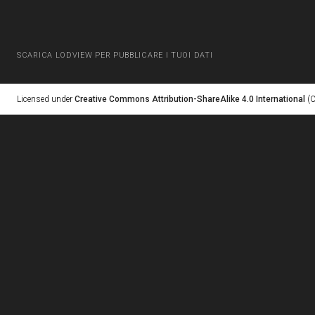
SCARICA LODVIEW PER PUBBLICARE I TUOI DATI
Licensed under
Creative Commons Attribution-ShareAlike 4.0 International
(C