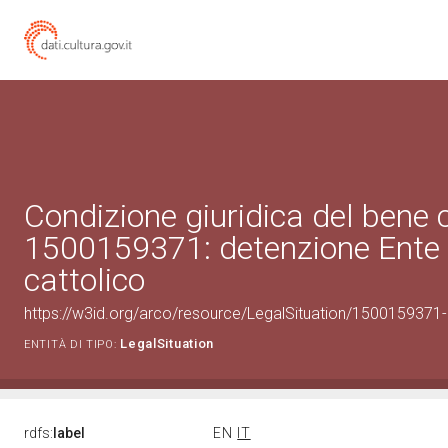
Condizione giuridica del bene 
1500159371: detenzione Ente 
cattolico
https://w3id.org/arco/resource/LegalSituation/1500159371-le
LegalSituation
ENTITÀ DI TIPO:
rdfs:
label
EN
IT