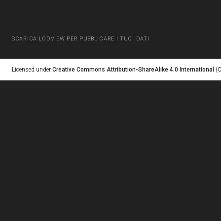
SCARICA LODVIEW PER PUBBLICARE I TUOI DATI
Licensed under
Creative Commons Attribution-ShareAlike 4.0 International
(C