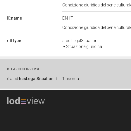
Condizione giuridica del bene cultura
l0:
name
EN
IT
Condizione giuridica del bene cultura
rdf:
type
a-cd:LegalSituation
Situazione giuridica
RELAZIONI INVERSE
è
a-cd:
hasLegalSituation
di
1 risorsa