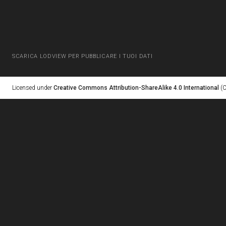
SCARICA LODVIEW PER PUBBLICARE I TUOI DATI
Licensed under
Creative Commons Attribution-ShareAlike 4.0 International
(C