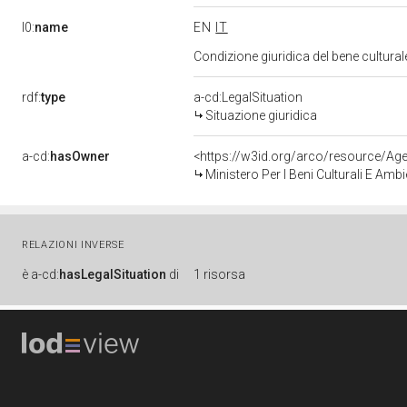
l0:
name
EN
IT
Condizione giuridica del bene cultura
rdf:
type
a-cd:LegalSituation
Situazione giuridica
a-cd:
hasOwner
<https://w3id.org/arco/resource/
Ministero Per I Beni Culturali E Amb
RELAZIONI INVERSE
è
a-cd:
hasLegalSituation
di
1 risorsa