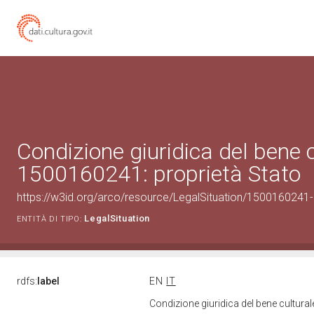
Condizione giuridica del bene 
1500160241: proprietà Stato
https://w3id.org/arco/resource/LegalSituation/1500160241-le
LegalSituation
ENTITÀ DI TIPO:
rdfs:
label
EN
IT
Condizione giuridica del bene cultura