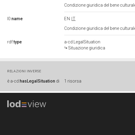
Condizione giuridica del bene cultura
l0:
name
EN
IT
Condizione giuridica del bene cultura
rdf:
type
a-cd:LegalSituation
Situazione giuridica
RELAZIONI INVERSE
è
a-cd:
hasLegalSituation
di
1 risorsa