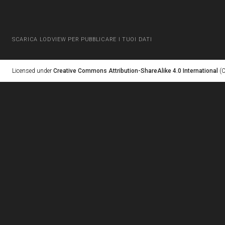
SCARICA LODVIEW PER PUBBLICARE I TUOI DATI
Licensed under
Creative Commons Attribution-ShareAlike 4.0 International
(C