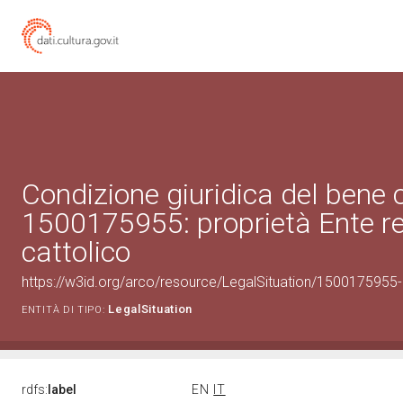
Condizione giuridica del bene 
1500175955: proprietà Ente re
cattolico
https://w3id.org/arco/resource/LegalSituation/1500175955-le
LegalSituation
ENTITÀ DI TIPO:
rdfs:
label
EN
IT