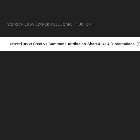
SCARICA LODVIEW PER PUBBLICARE I TUOI DATI
Licensed under
Creative Commons Attribution-ShareAlike 4.0 International
(C