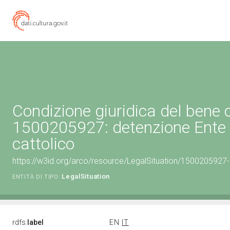
Condizione giuridica del bene 
1500205927: detenzione Ente 
cattolico
https://w3id.org/arco/resource/LegalSituation/1500205927-le
LegalSituation
ENTITÀ DI TIPO:
rdfs:
label
EN
IT