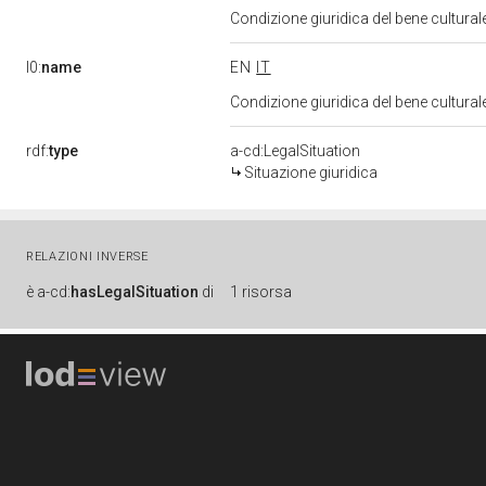
Condizione giuridica del bene cultura
l0:
name
EN
IT
Condizione giuridica del bene cultura
rdf:
type
a-cd:LegalSituation
Situazione giuridica
RELAZIONI INVERSE
è
a-cd:
hasLegalSituation
di
1 risorsa