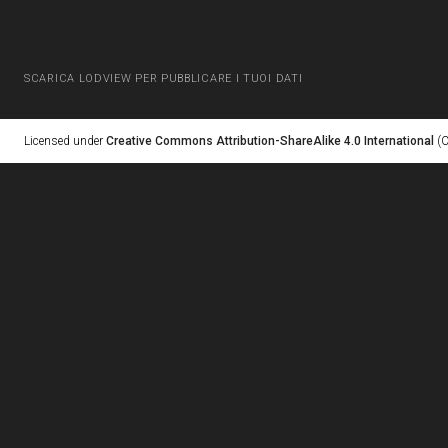
SCARICA LODVIEW PER PUBBLICARE I TUOI DATI
Licensed under
Creative Commons Attribution-ShareAlike 4.0 International
(C