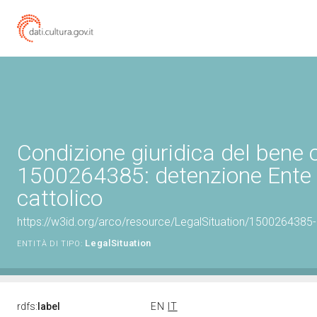
Condizione giuridica del bene 
1500264385: detenzione Ente 
cattolico
https://w3id.org/arco/resource/LegalSituation/1500264385-le
LegalSituation
ENTITÀ DI TIPO:
rdfs:
label
EN
IT