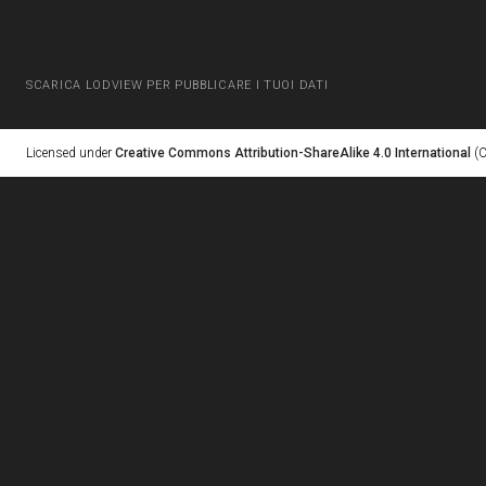
SCARICA LODVIEW PER PUBBLICARE I TUOI DATI
Licensed under
Creative Commons Attribution-ShareAlike 4.0 International
(C