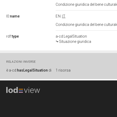
Condizione giuridica del bene cultura
l0:
name
EN
IT
Condizione giuridica del bene cultura
rdf:
type
a-cd:LegalSituation
Situazione giuridica
RELAZIONI INVERSE
è
a-cd:
hasLegalSituation
di
1 risorsa