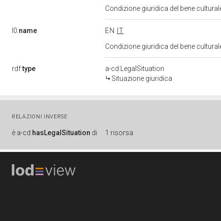
Condizione giuridica del bene cultura
l0:
name
EN
IT
Condizione giuridica del bene cultura
rdf:
type
a-cd:LegalSituation
Situazione giuridica
RELAZIONI INVERSE
è
a-cd:
hasLegalSituation
di
1 risorsa