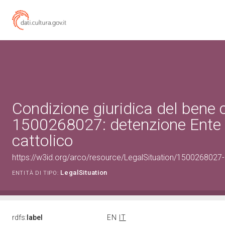
Condizione giuridica del bene 
1500268027: detenzione Ente 
cattolico
https://w3id.org/arco/resource/LegalSituation/1500268027-le
LegalSituation
ENTITÀ DI TIPO:
rdfs:
label
EN
IT