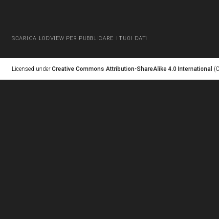
SCARICA LODVIEW PER PUBBLICARE I TUOI DATI
Licensed under
Creative Commons Attribution-ShareAlike 4.0 International
(C