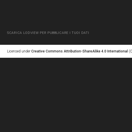
SCARICA LODVIEW PER PUBBLICARE I TUOI DATI
Licensed under
Creative Commons Attribution-ShareAlike 4.0 International
(C