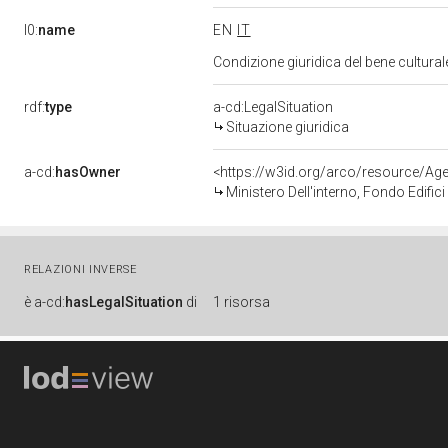
l0:
name
EN
IT
Condizione giuridica del bene cultura
rdf:
type
a-cd:LegalSituation
Situazione giuridica
a-cd:
hasOwner
<https://w3id.org/arco/resource/
Ministero Dell'interno, Fondo Edifici D
RELAZIONI INVERSE
è
a-cd:
hasLegalSituation
di
1 risorsa