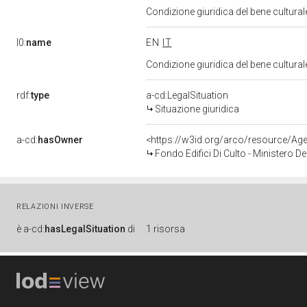
Condizione giuridica del bene cul
l0:
name
EN
IT
Condizione giuridica del bene cul
rdf:
type
a-cd:LegalSituation
Situazione giuridica
a-cd:
hasOwner
<https://w3id.org/arco/resource/
Fondo Edifici Di Culto - Ministero Deg
RELAZIONI INVERSE
è
a-cd:
hasLegalSituation
di
1 risorsa