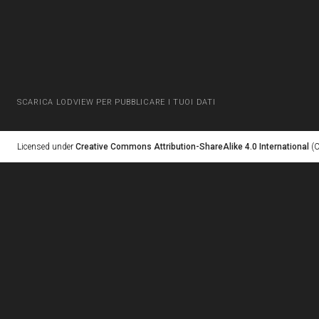
SCARICA LODVIEW PER PUBBLICARE I TUOI DATI
Licensed under
Creative Commons Attribution-ShareAlike 4.0 International
(C