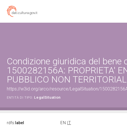
Condizione giuridica del bene 
1500282156A: PROPRIETA' E
PUBBLICO NON TERRITORIAL
https://w3id.org/arco/resource/LegalSituation/1500282156A-l
LegalSituation
ENTITÀ DI TIPO:
rdfs:
label
EN
IT