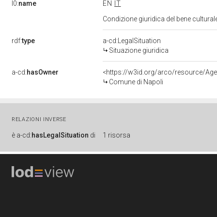
l0:
name
EN
IT
Condizione giuridica del bene cultural
rdf:
type
a-cd:LegalSituation
Situazione giuridica
a-cd:
hasOwner
<https://w3id.org/arco/resource/
Comune di Napoli
RELAZIONI INVERSE
è
a-cd:
hasLegalSituation
di
1 risorsa