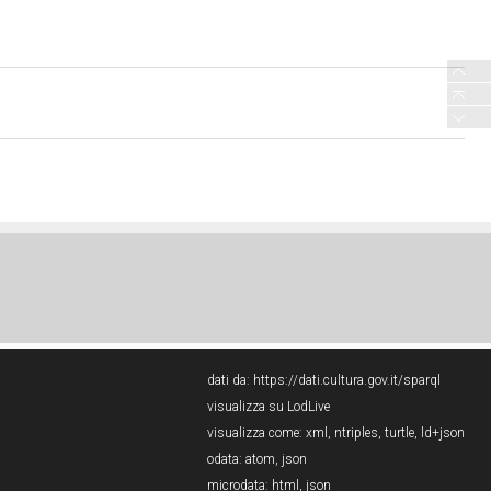
dati da:
https://dati.cultura.gov.it/sparql
visualizza su LodLive
visualizza come:
xml
,
ntriples
,
turtle
,
ld+json
odata:
atom
,
json
microdata:
html
,
json