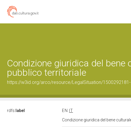
Condizione giuridica del bene
pubblico territoriale
https://w3id.org/arco/resource/LegalSituation/1500292181-leg
rdfs:
label
EN
IT
Condizione giuridica del bene cultural