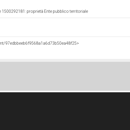
e 1500292181: proprietà Ente pubblico territoriale
Agent/97edbbeeb6f9568a1a6d73b50ea48f25>