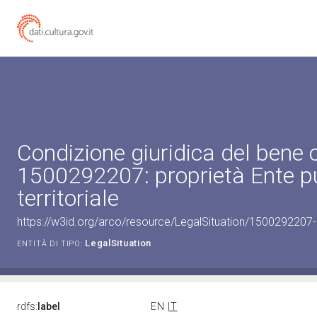
Condizione giuridica del bene 
1500292207: proprietà Ente p
territoriale
https://w3id.org/arco/resource/LegalSituation/1500292207-leg
LegalSituation
ENTITÀ DI TIPO:
rdfs:
label
EN
IT