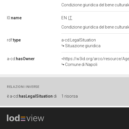
Condizione giuridica del bene cultural
l0:
name
EN
IT
Condizione giuridica del bene cultural
rdf:
type
a-cd:LegalSituation
Situazione giuridica
a-cd:
hasOwner
<https://w3id.org/arco/resource/
Comune di Napoli
RELAZIONI INVERSE
è
a-cd:
hasLegalSituation
di
1 risorsa