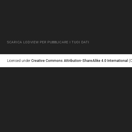
SCARICA LODVIEW PER PUBBLICARE I TUOI DATI
Licensed under
Creative Commons Attribution-ShareAlike 4.0 International
(C