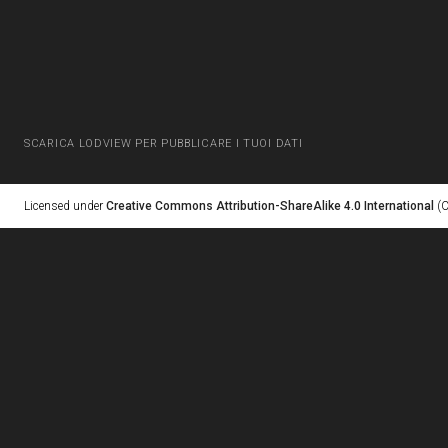
SCARICA LODVIEW PER PUBBLICARE I TUOI DATI
Licensed under
Creative Commons Attribution-ShareAlike 4.0 International
(C