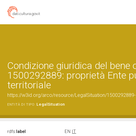
Condizione giuridica del bene 
1500292889: proprietà Ente p
territoriale
https://w3id.org/arco/resource/LegalSituation/1500292889-leg
LegalSituation
ENTITÀ DI TIPO:
rdfs:
label
EN
IT