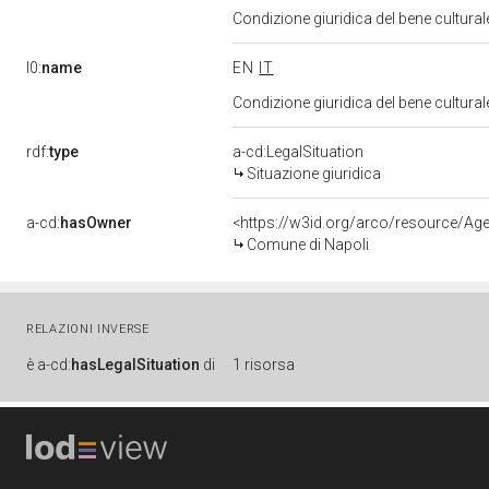
Condizione giuridica del bene cultural
l0:
name
EN
IT
Condizione giuridica del bene cultural
rdf:
type
a-cd:LegalSituation
Situazione giuridica
a-cd:
hasOwner
<https://w3id.org/arco/resource/
Comune di Napoli
RELAZIONI INVERSE
è
a-cd:
hasLegalSituation
di
1 risorsa