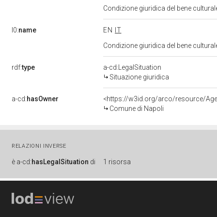
Condizione giuridica del bene cultural
l0:
name
EN
IT
Condizione giuridica del bene cultural
rdf:
type
a-cd:LegalSituation
Situazione giuridica
a-cd:
hasOwner
<https://w3id.org/arco/resource/
Comune di Napoli
RELAZIONI INVERSE
è
a-cd:
hasLegalSituation
di
1 risorsa