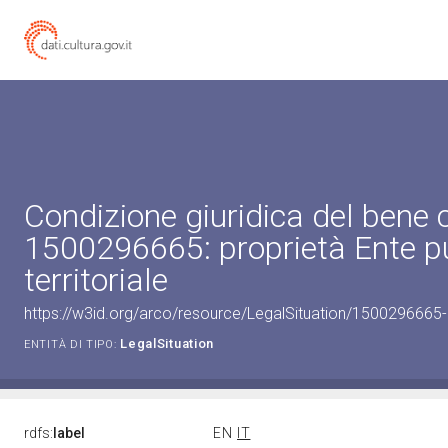
Condizione giuridica del bene 
1500296665: proprietà Ente p
territoriale
https://w3id.org/arco/resource/LegalSituation/1500296665-leg
LegalSituation
ENTITÀ DI TIPO:
rdfs:
label
EN
IT