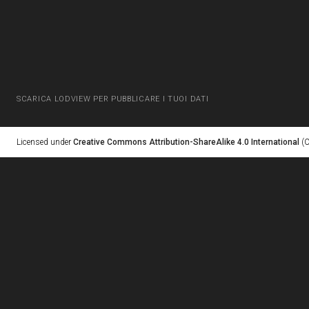
SCARICA LODVIEW PER PUBBLICARE I TUOI DATI
Licensed under
Creative Commons Attribution-ShareAlike 4.0 International
(C