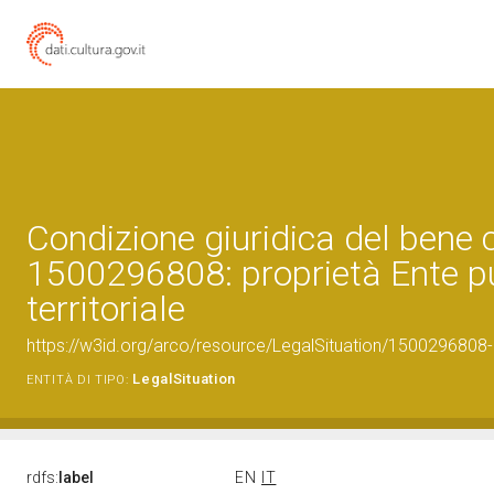
Condizione giuridica del bene 
1500296808: proprietà Ente p
territoriale
https://w3id.org/arco/resource/LegalSituation/1500296808-leg
LegalSituation
ENTITÀ DI TIPO:
rdfs:
label
EN
IT