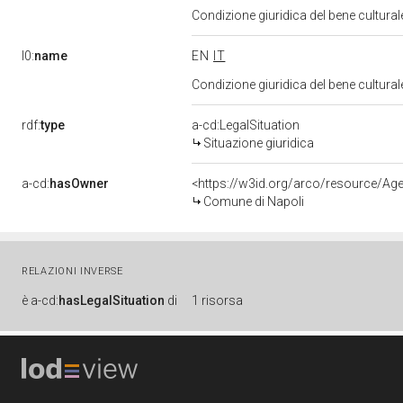
Condizione giuridica del bene cultural
l0:
name
EN
IT
Condizione giuridica del bene cultural
rdf:
type
a-cd:LegalSituation
Situazione giuridica
a-cd:
hasOwner
<https://w3id.org/arco/resource/
Comune di Napoli
RELAZIONI INVERSE
è
a-cd:
hasLegalSituation
di
1 risorsa