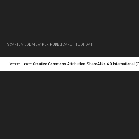
SCARICA LODVIEW PER PUBBLICARE I TUOI DATI
Licensed under
Creative Commons Attribution-ShareAlike 4.0 International
(C