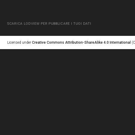
SCARICA LODVIEW PER PUBBLICARE I TUOI DATI
Licensed under
Creative Commons Attribution-ShareAlike 4.0 International
(C