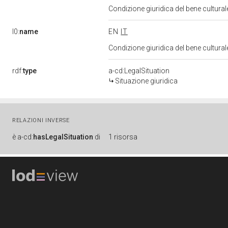
Condizione giuridica del bene cultura
l0:
name
EN
IT
Condizione giuridica del bene cultura
rdf:
type
a-cd:LegalSituation
Situazione giuridica
RELAZIONI INVERSE
è
a-cd:
hasLegalSituation
di
1 risorsa