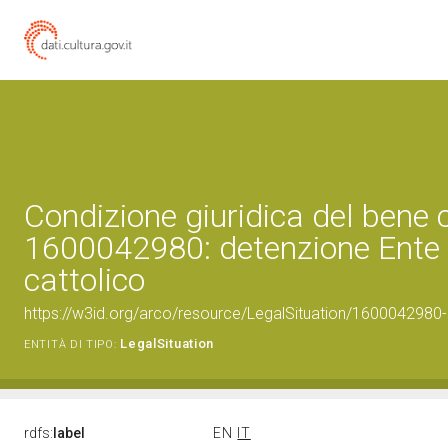
Condizione giuridica del bene 
1600042980: detenzione Ente 
cattolico
https://w3id.org/arco/resource/LegalSituation/1600042980-le
LegalSituation
ENTITÀ DI TIPO:
rdfs:
label
EN
IT