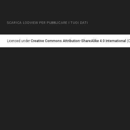
SCARICA LODVIEW PER PUBBLICARE I TUOI DATI
Licensed under
Creative Commons Attribution-ShareAlike 4.0 International
(C