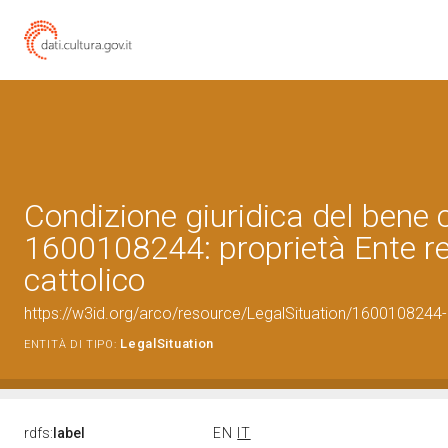
Condizione giuridica del bene 
1600108244: proprietà Ente re
cattolico
https://w3id.org/arco/resource/LegalSituation/1600108244-le
LegalSituation
ENTITÀ DI TIPO:
rdfs:
label
EN
IT