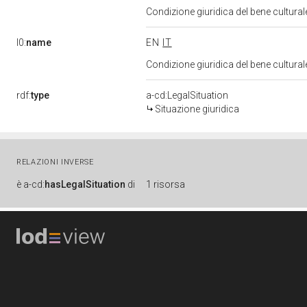
Condizione giuridica del bene cultura
l0:
name
EN
IT
Condizione giuridica del bene cultura
rdf:
type
a-cd:LegalSituation
Situazione giuridica
RELAZIONI INVERSE
è
a-cd:
hasLegalSituation
di
1 risorsa