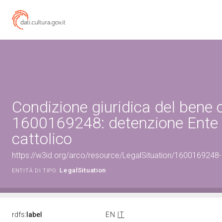
Condizione giuridica del bene 
1600169248: detenzione Ente 
cattolico
https://w3id.org/arco/resource/LegalSituation/1600169248-le
LegalSituation
ENTITÀ DI TIPO:
rdfs:
label
EN
IT