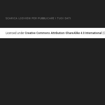
SCARICA LODVIEW PER PUBBLICARE I TUOI DATI
Licensed under
Creative Commons Attribution-ShareAlike 4.0 International
(C