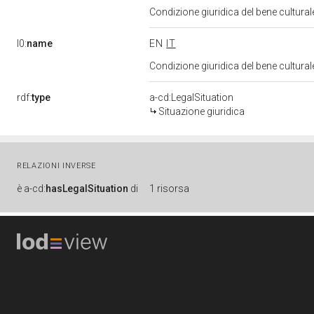
Condizione giuridica del bene cultura
l0:
name
EN
IT
Condizione giuridica del bene cultura
rdf:
type
a-cd:LegalSituation
Situazione giuridica
RELAZIONI INVERSE
è
a-cd:
hasLegalSituation
di
1 risorsa