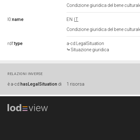
Condizione giuridica del bene cultura
l0:
name
EN
IT
Condizione giuridica del bene cultura
rdf:
type
a-cd:LegalSituation
Situazione giuridica
RELAZIONI INVERSE
è
a-cd:
hasLegalSituation
di
1 risorsa