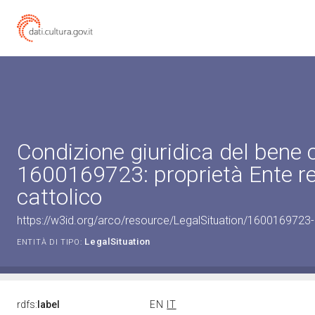
Condizione giuridica del bene 
1600169723: proprietà Ente re
cattolico
https://w3id.org/arco/resource/LegalSituation/1600169723-le
LegalSituation
ENTITÀ DI TIPO:
rdfs:
label
EN
IT