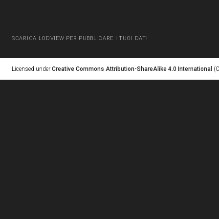
SCARICA LODVIEW PER PUBBLICARE I TUOI DATI
Licensed under
Creative Commons Attribution-ShareAlike 4.0 International
(C