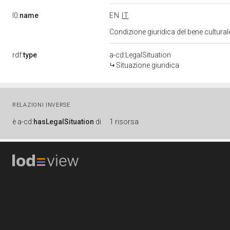
l0:
name
EN
IT
Condizione giuridica del bene cultura
rdf:
type
a-cd:LegalSituation
Situazione giuridica
RELAZIONI INVERSE
è
a-cd:
hasLegalSituation
di
1 risorsa