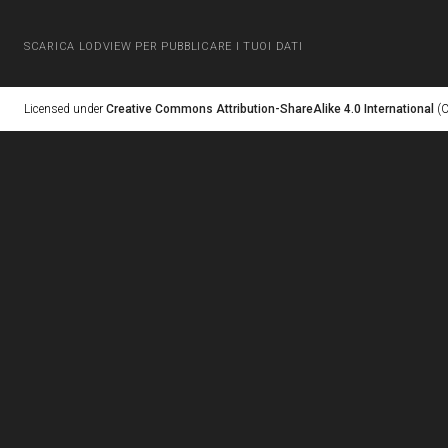
SCARICA LODVIEW PER PUBBLICARE I TUOI DATI
Licensed under
Creative Commons Attribution-ShareAlike 4.0 International
(C