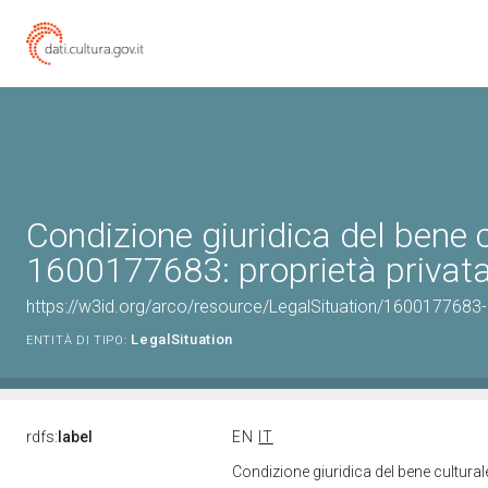
Condizione giuridica del bene 
1600177683: proprietà privat
https://w3id.org/arco/resource/LegalSituation/1600177683-le
LegalSituation
ENTITÀ DI TIPO:
rdfs:
label
EN
IT
Condizione giuridica del bene cultura