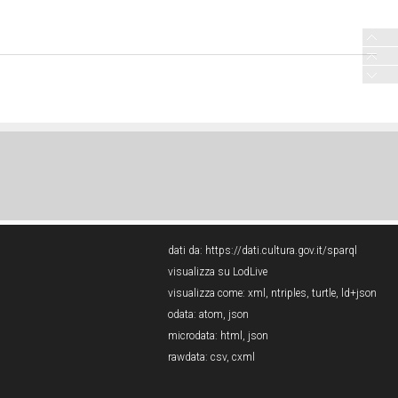
dati da:
https://dati.cultura.gov.it/sparql
visualizza su LodLive
visualizza come:
xml
,
ntriples
,
turtle
,
ld+json
odata:
atom
,
json
microdata:
html
,
json
rawdata:
csv
,
cxml