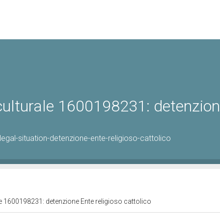
 culturale 1600198231: detenzio
gal-situation-detenzione-ente-religioso-cattolico
le 1600198231: detenzione Ente religioso cattolico