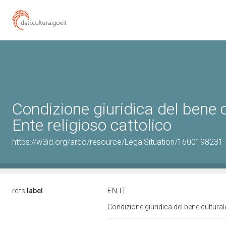
Condizione giuridica del bene
Ente religioso cattolico
https://w3id.org/arco/resource/LegalSituation/1600198231-le
rdfs:
label
EN
IT
Condizione giuridica del bene cultura