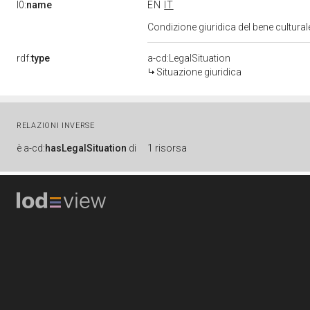
l0:
name
EN
IT
Condizione giuridica del bene cultura
rdf:
type
a-cd:LegalSituation
Situazione giuridica
RELAZIONI INVERSE
è
a-cd:
hasLegalSituation
di
1 risorsa