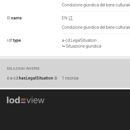
Condizione giuridica del bene cultura
l0:
name
EN
IT
Condizione giuridica del bene cultura
rdf:
type
a-cd:LegalSituation
Situazione giuridica
RELAZIONI INVERSE
è
a-cd:
hasLegalSituation
di
1 risorsa