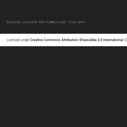
SCARICA LODVIEW PER PUBBLICARE I TUOI DATI
Licensed under
Creative Commons Attribution-ShareAlike 4.0 International
(C