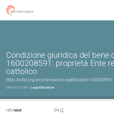
Condizione giuridica del bene 
1600208591: proprietà Ente re
cattolico
https://w3id.org/arco/resource/LegalSituation/1600208591-le
LegalSituation
ENTITÀ DI TIPO:
rdfs:
label
EN
IT