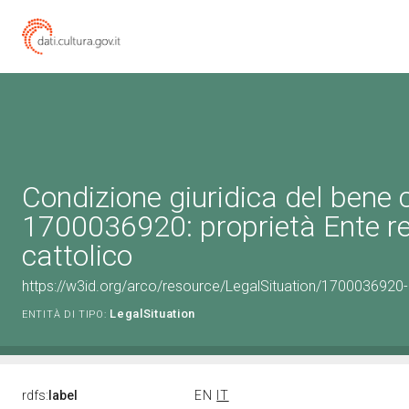
Condizione giuridica del bene 
1700036920: proprietà Ente re
cattolico
https://w3id.org/arco/resource/LegalSituation/1700036920-le
LegalSituation
ENTITÀ DI TIPO:
rdfs:
label
EN
IT