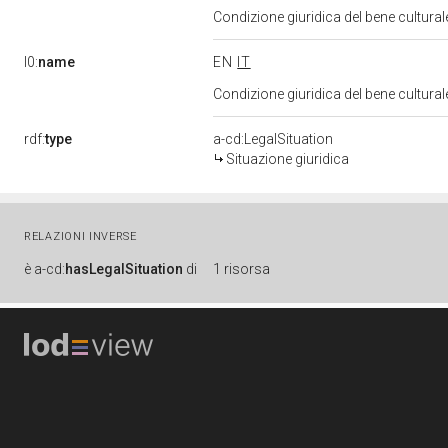
Condizione giuridica del bene cultura
l0:
name
EN
IT
Condizione giuridica del bene cultura
rdf:
type
a-cd:LegalSituation
Situazione giuridica
RELAZIONI INVERSE
è
a-cd:
hasLegalSituation
di
1 risorsa