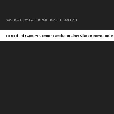
SCARICA LODVIEW PER PUBBLICARE I TUOI DATI
Licensed under
Creative Commons Attribution-ShareAlike 4.0 International
(C