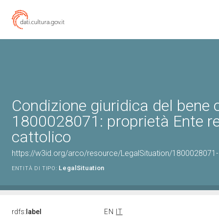
Condizione giuridica del bene 
1800028071: proprietà Ente re
cattolico
https://w3id.org/arco/resource/LegalSituation/1800028071-le
LegalSituation
ENTITÀ DI TIPO:
rdfs:
label
EN
IT