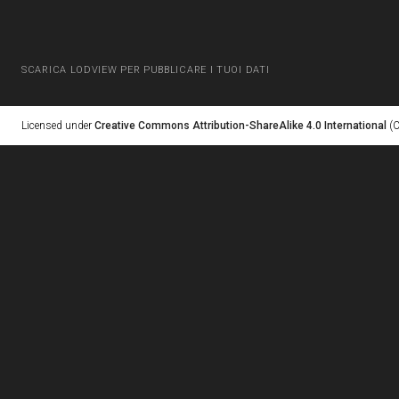
SCARICA LODVIEW PER PUBBLICARE I TUOI DATI
Licensed under
Creative Commons Attribution-ShareAlike 4.0 International
(C