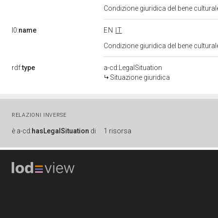
Condizione giuridica del bene cultura
l0:
name
EN
IT
Condizione giuridica del bene cultura
rdf:
type
a-cd:LegalSituation
Situazione giuridica
RELAZIONI INVERSE
è
a-cd:
hasLegalSituation
di
1 risorsa