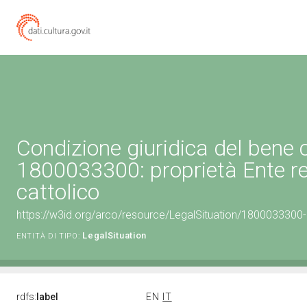
Condizione giuridica del bene 
1800033300: proprietà Ente re
cattolico
https://w3id.org/arco/resource/LegalSituation/1800033300-le
LegalSituation
ENTITÀ DI TIPO:
rdfs:
label
EN
IT