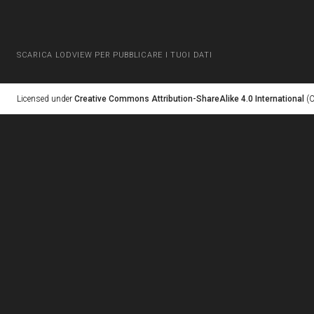
SCARICA LODVIEW PER PUBBLICARE I TUOI DATI
Licensed under
Creative Commons Attribution-ShareAlike 4.0 International
(C