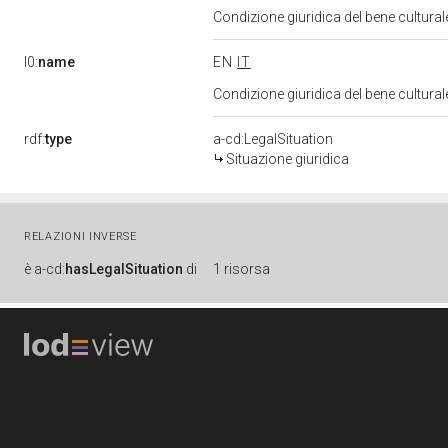
Condizione giuridica del bene cultura
l0:
name
EN
IT
Condizione giuridica del bene cultura
rdf:
type
a-cd:LegalSituation
Situazione giuridica
RELAZIONI INVERSE
è
a-cd:
hasLegalSituation
di
1 risorsa