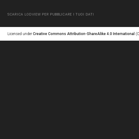
SCARICA LODVIEW PER PUBBLICARE I TUOI DATI
Licensed under
Creative Commons Attribution-ShareAlike 4.0 International
(C