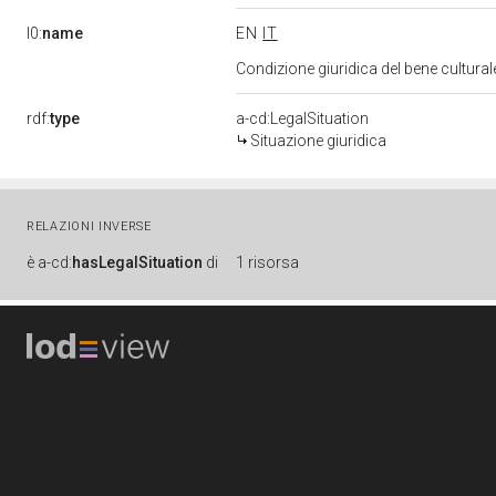
l0:
name
EN
IT
Condizione giuridica del bene cultura
rdf:
type
a-cd:LegalSituation
Situazione giuridica
RELAZIONI INVERSE
è
a-cd:
hasLegalSituation
di
1 risorsa