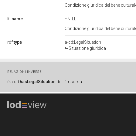
Condizione giuridica del bene cultura
l0:
name
EN
IT
Condizione giuridica del bene cultura
rdf:
type
a-cd:LegalSituation
Situazione giuridica
RELAZIONI INVERSE
è
a-cd:
hasLegalSituation
di
1 risorsa