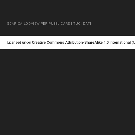
SCARICA LODVIEW PER PUBBLICARE I TUOI DATI
Licensed under
Creative Commons Attribution-ShareAlike 4.0 International
(C