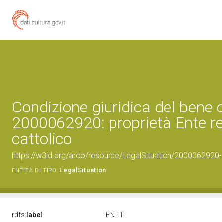
Condizione giuridica del bene 
2000062920: proprietà Ente re
cattolico
https://w3id.org/arco/resource/LegalSituation/2000062920-le
LegalSituation
ENTITÀ DI TIPO:
rdfs:
label
EN
IT