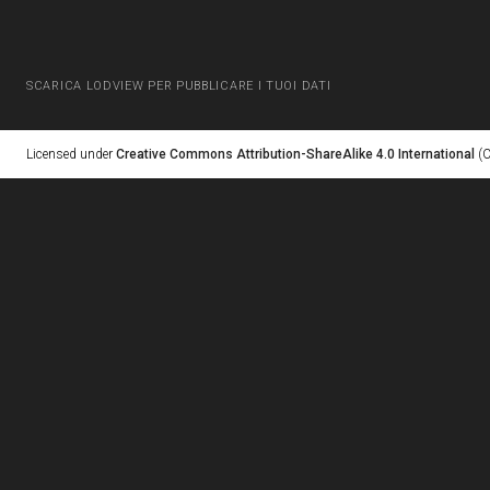
SCARICA LODVIEW PER PUBBLICARE I TUOI DATI
Licensed under
Creative Commons Attribution-ShareAlike 4.0 International
(C