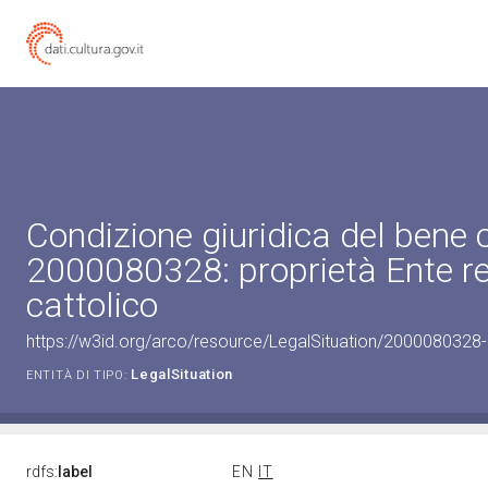
Condizione giuridica del bene 
2000080328: proprietà Ente re
cattolico
https://w3id.org/arco/resource/LegalSituation/2000080328-le
LegalSituation
ENTITÀ DI TIPO:
rdfs:
label
EN
IT