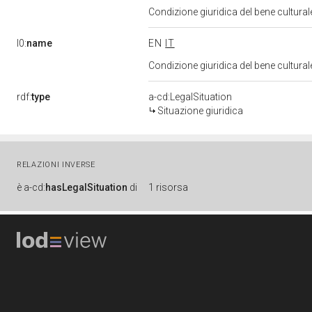
Condizione giuridica del bene cultura
l0:
name
EN
IT
Condizione giuridica del bene cultura
rdf:
type
a-cd:LegalSituation
Situazione giuridica
RELAZIONI INVERSE
è
a-cd:
hasLegalSituation
di
1 risorsa