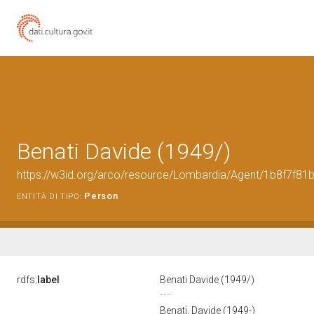
Benati Davide (1949/)
https://w3id.org/arco/resource/Lombardia/Agent/1b8f7f
Person
ENTITÀ DI TIPO:
rdfs:
label
Benati Davide (1949/)
Benati, Davide (1949-)