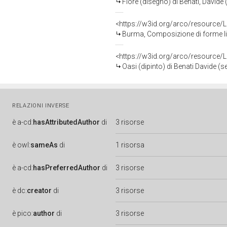
Fiore (disegno) di Benati, Davide
<https://w3id.org/arco/resource/
Burma, Composizione di forme libe
<https://w3id.org/arco/resource/
Oasi (dipinto) di Benati Davide (s
RELAZIONI INVERSE
è
a-cd:
hasAttributedAuthor
di
3 risorse
è
owl:
sameAs
di
1 risorsa
è
a-cd:
hasPreferredAuthor
di
3 risorse
è
dc:
creator
di
3 risorse
è
pico:
author
di
3 risorse