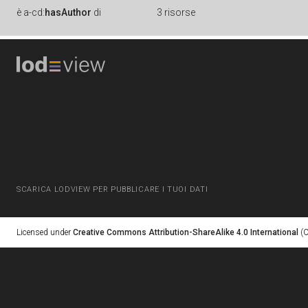
è
a-cd:
hasAuthor
di
3 risorse
SCARICA LODVIEW PER PUBBLICARE I TUOI DATI
Licensed under
Creative Commons Attribution-ShareAlike 4.0 International
(C