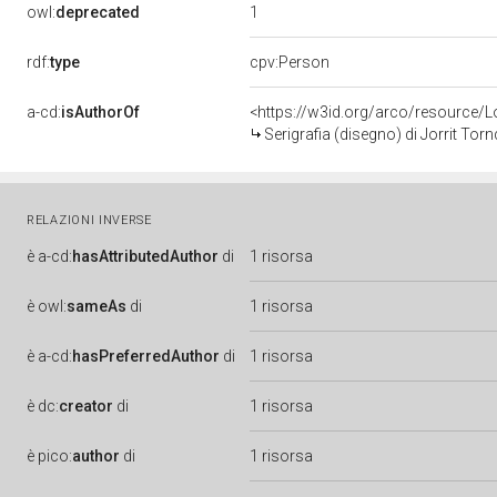
1
owl:
deprecated
rdf:
type
cpv:Person
a-cd:
isAuthorOf
<https://w3id.org/arco/resource/
Serigrafia (disegno) di Jorrit Torn
RELAZIONI INVERSE
è
a-cd:
hasAttributedAuthor
di
1 risorsa
è
owl:
sameAs
di
1 risorsa
è
a-cd:
hasPreferredAuthor
di
1 risorsa
è
dc:
creator
di
1 risorsa
è
pico:
author
di
1 risorsa