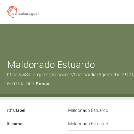
Maldonado Estuardo
https://w3id.org/arco/resource/Lombardia/Agent/ebca9
Person
ENTITÀ DI TIPO:
rdfs:
label
Maldonado Estuardo
l0:
name
Maldonado Estuardo