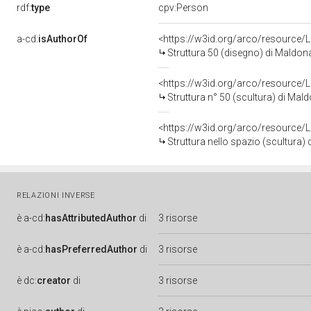
rdf:
type
cpv:Person
a-cd:
isAuthorOf
<https://w3id.org/arco/resource/
Struttura 50 (disegno) di Maldon
<https://w3id.org/arco/resource/
Struttura n° 50 (scultura) di Ma
<https://w3id.org/arco/resource/
Struttura nello spazio (scultura
RELAZIONI INVERSE
è
a-cd:
hasAttributedAuthor
di
3 risorse
è
a-cd:
hasPreferredAuthor
di
3 risorse
è
dc:
creator
di
3 risorse