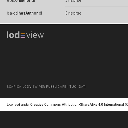
è
pico:
author
di
3 risorse
è
a-cd:
hasAuthor
di
3 risorse
SCARICA LODVIEW PER PUBBLICARE I TUOI DATI
Licensed under
Creative Commons Attribution-ShareAlike 4.0 International
(C