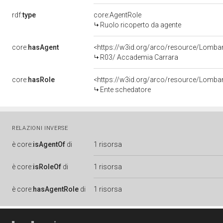
rdf:
type
core:AgentRole
Ruolo ricoperto da agente
core:
hasAgent
<https://w3id.org/arco/resource/Lomb
R03/ Accademia Carrara
core:
hasRole
<https://w3id.org/arco/resource/Lomba
Ente schedatore
RELAZIONI INVERSE
è
core:
isAgentOf
di
1 risorsa
è
core:
isRoleOf
di
1 risorsa
è
core:
hasAgentRole
di
1 risorsa