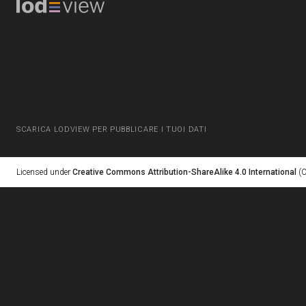
SCARICA LODVIEW PER PUBBLICARE I TUOI DATI
Licensed under
Creative Commons Attribution-ShareAlike 4.0 International
(C