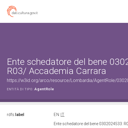
Ente schedatore del bene 03
R03/ Accademia Carrara
https://w3id.org/arco/resource/Lombardia/AgentRole/030
AgentRole
ENTITÀ DI TIPO:
rdfs:
label
EN
IT
Ente schedatore del bene 0302024533: 