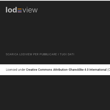
SCARICA LODVIEW PER PUBBLICARE I TUOI DATI
Licensed under
Creative Commons Attribution-ShareAlike 4.0 International
(C