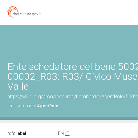
Ente schedatore del bene 500
00002_R03: R03/ Civico Museo
Valle
https://w3id.org/arco/resource/Lombardia/AgentRole/500
AgentRole
ENTITÀ DI TIPO:
rdfs:
label
EN
IT