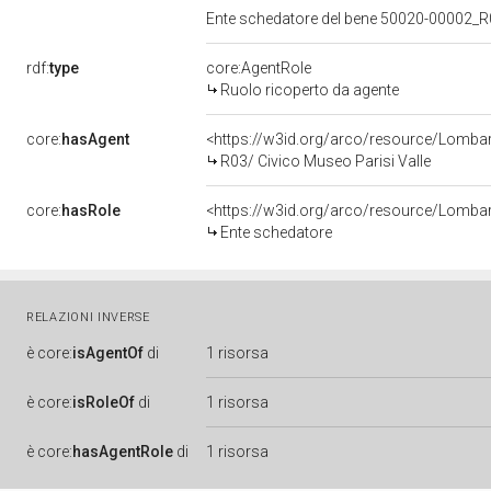
Ente schedatore del bene 50020-00002_R0
rdf:
type
core:AgentRole
Ruolo ricoperto da agente
core:
hasAgent
<https://w3id.org/arco/resource/Lomb
R03/ Civico Museo Parisi Valle
core:
hasRole
<https://w3id.org/arco/resource/Lomba
Ente schedatore
RELAZIONI INVERSE
è
core:
isAgentOf
di
1 risorsa
è
core:
isRoleOf
di
1 risorsa
è
core:
hasAgentRole
di
1 risorsa