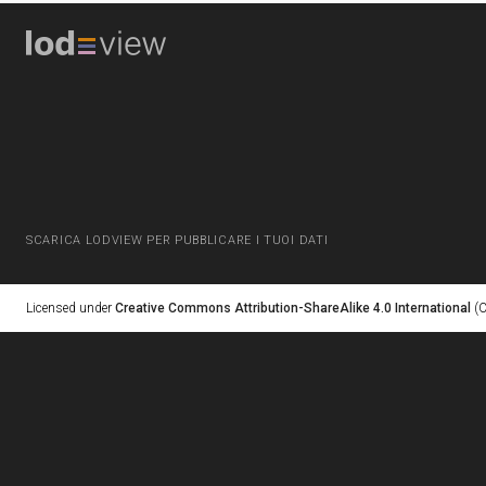
SCARICA LODVIEW PER PUBBLICARE I TUOI DATI
Licensed under
Creative Commons Attribution-ShareAlike 4.0 International
(C