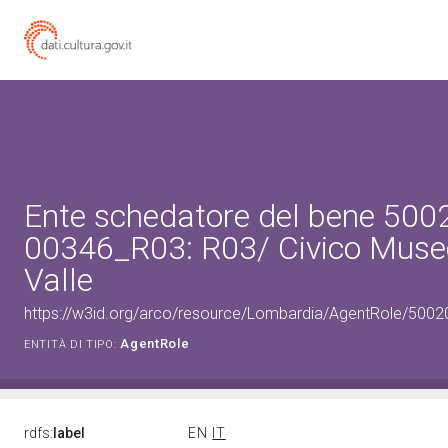
Ente schedatore del bene 500
00346_R03: R03/ Civico Museo
Valle
https://w3id.org/arco/resource/Lombardia/AgentRole/500
AgentRole
ENTITÀ DI TIPO:
rdfs:
label
EN
IT