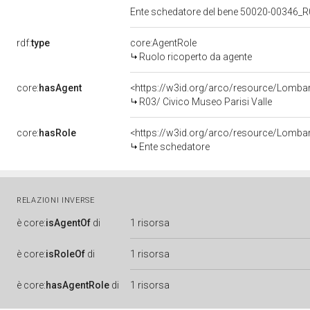
Ente schedatore del bene 50020-00346_R0
rdf:
type
core:AgentRole
Ruolo ricoperto da agente
core:
hasAgent
<https://w3id.org/arco/resource/Lomb
R03/ Civico Museo Parisi Valle
core:
hasRole
<https://w3id.org/arco/resource/Lomba
Ente schedatore
RELAZIONI INVERSE
è
core:
isAgentOf
di
1 risorsa
è
core:
isRoleOf
di
1 risorsa
è
core:
hasAgentRole
di
1 risorsa