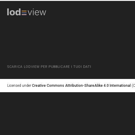
SCARICA LODVIEW PER PUBBLICARE I TUOI DATI
Licensed under
Creative Commons Attribution-ShareAlike 4.0 International
(C