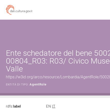
Ente schedatore del bene 500
00804_R03: R03/ Civico Museo
Valle
https://w3id.org/arco/resource/Lombardia/AgentRole/500
AgentRole
ENTITÀ DI TIPO:
rdfs:
label
EN
IT