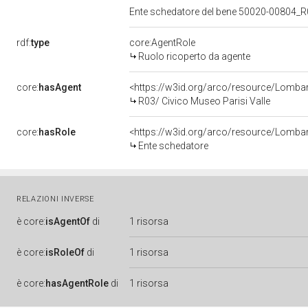
Ente schedatore del bene 50020-00804_R0
rdf:
type
core:AgentRole
Ruolo ricoperto da agente
core:
hasAgent
<https://w3id.org/arco/resource/Lomb
R03/ Civico Museo Parisi Valle
core:
hasRole
<https://w3id.org/arco/resource/Lomba
Ente schedatore
RELAZIONI INVERSE
è
core:
isAgentOf
di
1 risorsa
è
core:
isRoleOf
di
1 risorsa
è
core:
hasAgentRole
di
1 risorsa