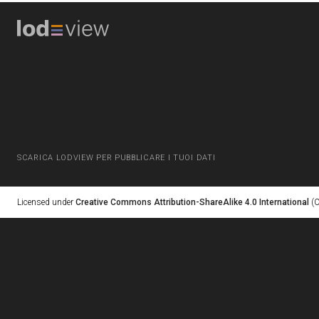
SCARICA LODVIEW PER PUBBLICARE I TUOI DATI
Licensed under
Creative Commons Attribution-ShareAlike 4.0 International
(C