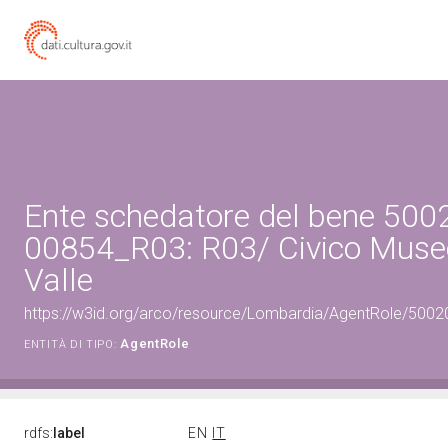
Ente schedatore del bene 500
00854_R03: R03/ Civico Museo
Valle
https://w3id.org/arco/resource/Lombardia/AgentRole/500
AgentRole
ENTITÀ DI TIPO:
rdfs:
label
EN
IT