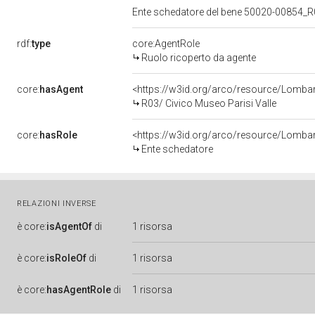
Ente schedatore del bene 50020-00854_R0
rdf:
type
core:AgentRole
Ruolo ricoperto da agente
core:
hasAgent
<https://w3id.org/arco/resource/Lomb
R03/ Civico Museo Parisi Valle
core:
hasRole
<https://w3id.org/arco/resource/Lomba
Ente schedatore
RELAZIONI INVERSE
è
core:
isAgentOf
di
1 risorsa
è
core:
isRoleOf
di
1 risorsa
è
core:
hasAgentRole
di
1 risorsa