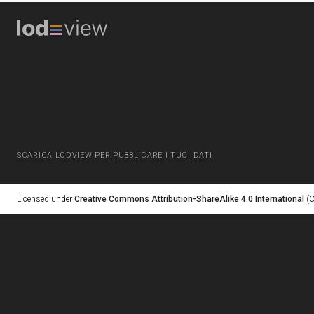
SCARICA LODVIEW PER PUBBLICARE I TUOI DATI
Licensed under
Creative Commons Attribution-ShareAlike 4.0 International
(C