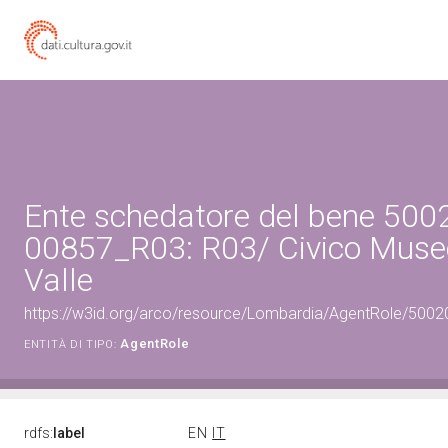
Ente schedatore del bene 500
00857_R03: R03/ Civico Museo
Valle
https://w3id.org/arco/resource/Lombardia/AgentRole/500
AgentRole
ENTITÀ DI TIPO:
rdfs:
label
EN
IT