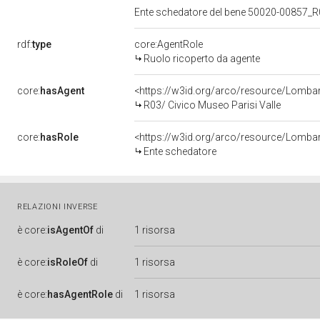
Ente schedatore del bene 50020-00857_R0
rdf:
type
core:AgentRole
Ruolo ricoperto da agente
core:
hasAgent
<https://w3id.org/arco/resource/Lomb
R03/ Civico Museo Parisi Valle
core:
hasRole
<https://w3id.org/arco/resource/Lomba
Ente schedatore
RELAZIONI INVERSE
è
core:
isAgentOf
di
1 risorsa
è
core:
isRoleOf
di
1 risorsa
è
core:
hasAgentRole
di
1 risorsa