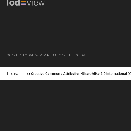
SCARICA LODVIEW PER PUBBLICARE I TUOI DATI
Licensed under
Creative Commons Attribution-ShareAlike 4.0 International
(C