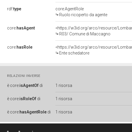
rdf:
type
core:AgentRole
Ruolo ricoperto da agente
core:
hasAgent
<https://w3id.org/arco/resource/Lom
R03/ Comune di Maccagno
core:
hasRole
<https://w3id.org/arco/resource/Lomba
Ente schedatore
RELAZIONI INVERSE
è
core:
isAgentOf
di
1 risorsa
è
core:
isRoleOf
di
1 risorsa
è
core:
hasAgentRole
di
1 risorsa