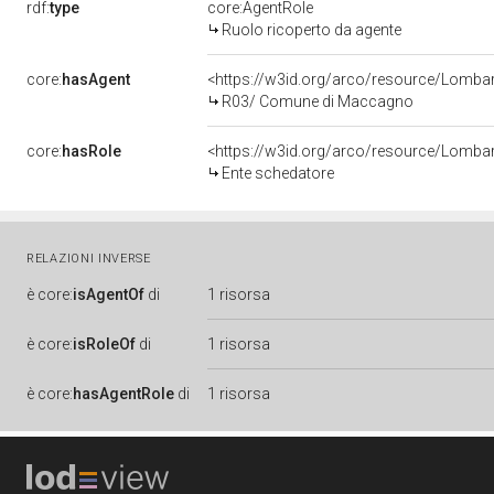
rdf:
type
core:AgentRole
Ruolo ricoperto da agente
core:
hasAgent
<https://w3id.org/arco/resource/Lom
R03/ Comune di Maccagno
core:
hasRole
<https://w3id.org/arco/resource/Lomba
Ente schedatore
RELAZIONI INVERSE
è
core:
isAgentOf
di
1 risorsa
è
core:
isRoleOf
di
1 risorsa
è
core:
hasAgentRole
di
1 risorsa