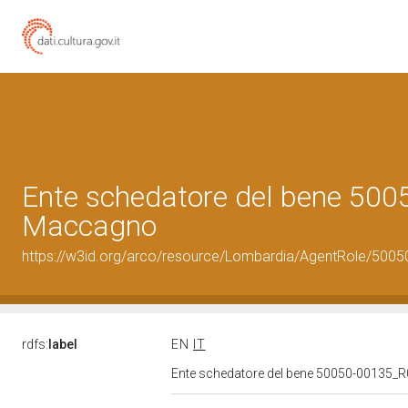
Ente schedatore del bene 50
Maccagno
https://w3id.org/arco/resource/Lombardia/AgentRole/500
rdfs:
label
EN
IT
Ente schedatore del bene 50050-00135