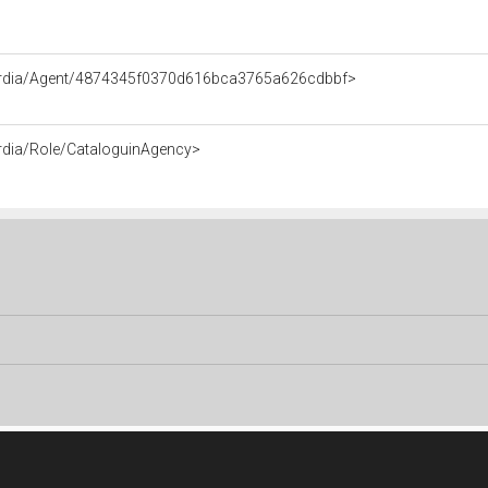
bardia/Agent/4874345f0370d616bca3765a626cdbbf>
rdia/Role/CataloguinAgency>