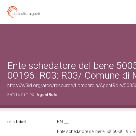
Ente schedatore del bene 500
00196_R03: R03/ Comune di
https://w3id.org/arco/resource/Lombardia/AgentRole/500
AgentRole
ENTITÀ DI TIPO:
rdfs:
label
EN
IT
Ente schedatore del bene 50050-00196