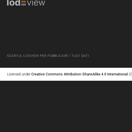
SCARICA LODVIEW PER PUBBLICARE I TUOI DATI
Licensed under
Creative Commons Attribution-ShareAlike 4.0 International
(C