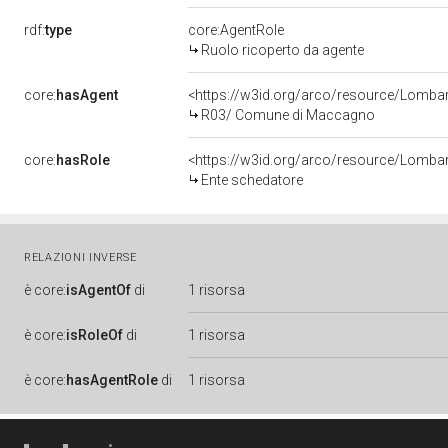
rdf:
type
core:AgentRole
Ruolo ricoperto da agente
core:
hasAgent
<https://w3id.org/arco/resource/Lom
R03/ Comune di Maccagno
core:
hasRole
<https://w3id.org/arco/resource/Lomba
Ente schedatore
RELAZIONI INVERSE
è
core:
isAgentOf
di
1 risorsa
è
core:
isRoleOf
di
1 risorsa
è
core:
hasAgentRole
di
1 risorsa