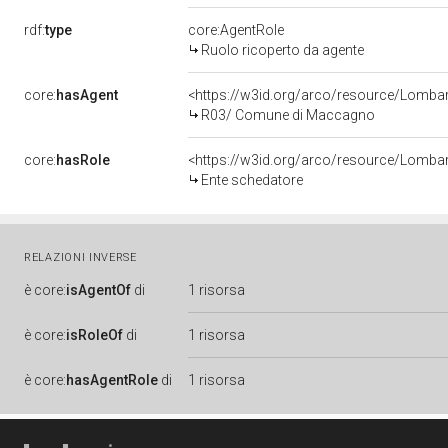
rdf:
type
core:AgentRole
Ruolo ricoperto da agente
core:
hasAgent
<https://w3id.org/arco/resource/Lom
R03/ Comune di Maccagno
core:
hasRole
<https://w3id.org/arco/resource/Lomba
Ente schedatore
RELAZIONI INVERSE
è
core:
isAgentOf
di
1 risorsa
è
core:
isRoleOf
di
1 risorsa
è
core:
hasAgentRole
di
1 risorsa