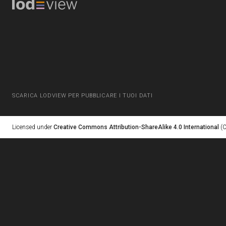
SCARICA LODVIEW PER PUBBLICARE I TUOI DATI
Licensed under
Creative Commons Attribution-ShareAlike 4.0 International
(C