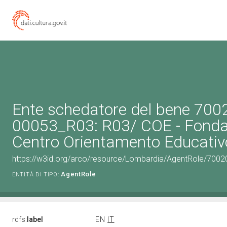
Ente schedatore del bene 700
00053_R03: R03/ COE - Fonda
Centro Orientamento Educativ
https://w3id.org/arco/resource/Lombardia/AgentRole/700
AgentRole
ENTITÀ DI TIPO:
rdfs:
label
EN
IT