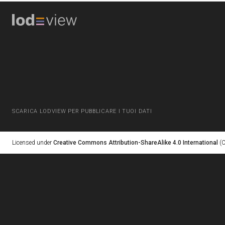
SCARICA LODVIEW PER PUBBLICARE I TUOI DATI
Licensed under
Creative Commons Attribution-ShareAlike 4.0 International
(C