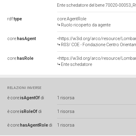
Ente schedatore del bene 70020-00053_R
rdf:
type
core:AgentRole
Ruolo ricoperto da agente
core:
hasAgent
<https://w3id.org/arco/resource/Lom
R03/ COE - Fondazione Centro Orienta
core:
hasRole
<https://w3id.org/arco/resource/Lomba
Ente schedatore
RELAZIONI INVERSE
è
core:
isAgentOf
di
1 risorsa
è
core:
isRoleOf
di
1 risorsa
è
core:
hasAgentRole
di
1 risorsa