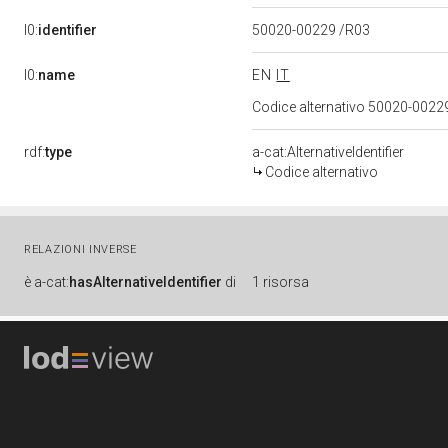
l0:
identifier
50020-00229 /R03
l0:
name
EN
IT
Codice alternativo 50020-0022
rdf:
type
a-cat:AlternativeIdentifier
Codice alternativo
RELAZIONI INVERSE
è
a-cat:
hasAlternativeIdentifier
di
1 risorsa