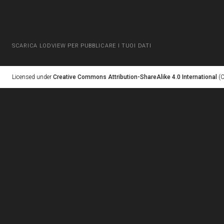
SCARICA LODVIEW PER PUBBLICARE I TUOI DATI
Licensed under
Creative Commons Attribution-ShareAlike 4.0 International
(C